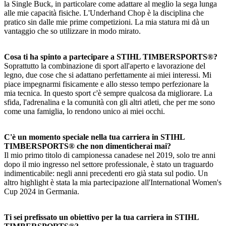
la Single Buck, in particolare come adattare al meglio la sega lunga
alle mie capacità fisiche. L'Underhand Chop è la disciplina che
pratico sin dalle mie prime competizioni. La mia statura mi dà un
vantaggio che so utilizzare in modo mirato.
Cosa ti ha spinto a partecipare a STIHL TIMBERSPORTS®?
Soprattutto la combinazione di sport all'aperto e lavorazione del
legno, due cose che si adattano perfettamente ai miei interessi. Mi
piace impegnarmi fisicamente e allo stesso tempo perfezionare la
mia tecnica. In questo sport c'è sempre qualcosa da migliorare. La
sfida, l'adrenalina e la comunità con gli altri atleti, che per me sono
come una famiglia, lo rendono unico ai miei occhi.
C'è un momento speciale nella tua carriera in STIHL
TIMBERSPORTS® che non dimenticherai mai?
Il mio primo titolo di campionessa canadese nel 2019, solo tre anni
dopo il mio ingresso nel settore professionale, è stato un traguardo
indimenticabile: negli anni precedenti ero già stata sul podio. Un
altro highlight è stata la mia partecipazione all'International Women's
Cup 2024 in Germania.
Ti sei prefissato un obiettivo per la tua carriera in STIHL