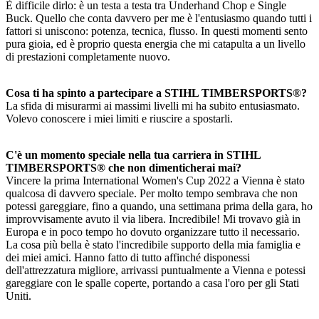
È difficile dirlo: è un testa a testa tra Underhand Chop e Single
Buck. Quello che conta davvero per me è l'entusiasmo quando tutti i
fattori si uniscono: potenza, tecnica, flusso. In questi momenti sento
pura gioia, ed è proprio questa energia che mi catapulta a un livello
di prestazioni completamente nuovo.
Cosa ti ha spinto a partecipare a STIHL TIMBERSPORTS®?
La sfida di misurarmi ai massimi livelli mi ha subito entusiasmato.
Volevo conoscere i miei limiti e riuscire a spostarli.
C'è un momento speciale nella tua carriera in STIHL
TIMBERSPORTS® che non dimenticherai mai?
Vincere la prima International Women's Cup 2022 a Vienna è stato
qualcosa di davvero speciale. Per molto tempo sembrava che non
potessi gareggiare, fino a quando, una settimana prima della gara, ho
improvvisamente avuto il via libera. Incredibile! Mi trovavo già in
Europa e in poco tempo ho dovuto organizzare tutto il necessario.
La cosa più bella è stato l'incredibile supporto della mia famiglia e
dei miei amici. Hanno fatto di tutto affinché disponessi
dell'attrezzatura migliore, arrivassi puntualmente a Vienna e potessi
gareggiare con le spalle coperte, portando a casa l'oro per gli Stati
Uniti.