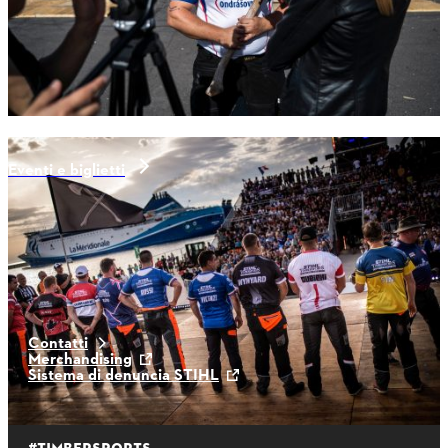
Eventi e biglietti
ultime notizie
Contatti
Merchandising
Sistema di denuncia STIHL