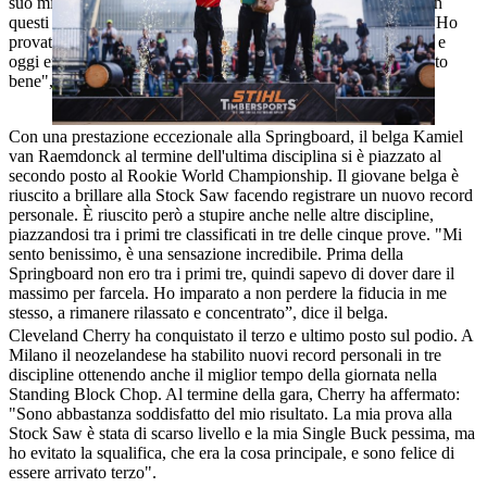
suo miglior tempo personale in tutte e cinque le discipline e con
questi tempi l'atleta australiano ha vinto tre delle cinque gare. “Ho
provato tante emozioni, tanta felicità e gioia. Ho lavorato sodo e
oggi ero in forma fin dalle prime battute e alla fine tutto è andato
bene", ha dichiarato Coffey al termine della gara.
Con una prestazione eccezionale alla Springboard, il belga Kamiel
van Raemdonck al termine dell'ultima disciplina si è piazzato al
secondo posto al Rookie World Championship. Il giovane belga è
riuscito a brillare alla Stock Saw facendo registrare un nuovo record
personale. È riuscito però a stupire anche nelle altre discipline,
piazzandosi tra i primi tre classificati in tre delle cinque prove. "Mi
sento benissimo, è una sensazione incredibile. Prima della
Springboard non ero tra i primi tre, quindi sapevo di dover dare il
massimo per farcela. Ho imparato a non perdere la fiducia in me
stesso, a rimanere rilassato e concentrato”, dice il belga.
Cleveland Cherry ha conquistato il terzo e ultimo posto sul podio. A
Milano il neozelandese ha stabilito nuovi record personali in tre
discipline ottenendo anche il miglior tempo della giornata nella
Standing Block Chop. Al termine della gara, Cherry ha affermato:
"Sono abbastanza soddisfatto del mio risultato. La mia prova alla
Stock Saw è stata di scarso livello e la mia Single Buck pessima, ma
ho evitato la squalifica, che era la cosa principale, e sono felice di
essere arrivato terzo".