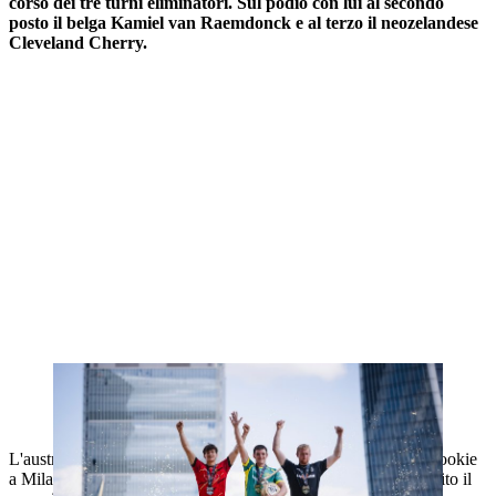
corso dei tre turni eliminatori. Sul podio con lui al secondo
posto il belga Kamiel van Raemdonck e al terzo il neozelandese
Cleveland Cherry.
L'australiano Matt Coffey (al centro), il belga Kamiel van Raemdonck
(a sinistra) e il neozelandese Cleveland Cherry (a destra) sono saliti
sul podio del Rookie World Championship 2024.
L'australiano Matt Coffey era uno dei favoriti nella gara dei Rookie
a Milano. È stato più che all'altezza delle aspettative. Ha stabilito il