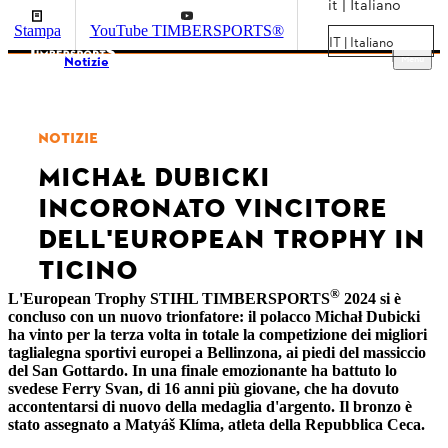
it | Italiano
Stampa
YouTube TIMBERSPORTS®
IT | Italiano
Menu
Notizie
NOTIZIE
MICHAŁ DUBICKI
INCORONATO VINCITORE
DELL'EUROPEAN TROPHY IN
TICINO
®
L'European Trophy STIHL TIMBERSPORTS
2024 si è
concluso con un nuovo trionfatore: il polacco Michał Dubicki
ha vinto per la terza volta in totale la competizione dei migliori
taglialegna sportivi europei a Bellinzona, ai piedi del massiccio
del San Gottardo. In una finale emozionante ha battuto lo
svedese Ferry Svan, di 16 anni più giovane, che ha dovuto
accontentarsi di nuovo della medaglia d'argento. Il bronzo è
stato assegnato a Matyáš Klíma, atleta della Repubblica Ceca.