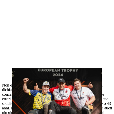
Ferry Svan (a sinistra), Michał Dubicki e Matyáš Klíma (a destra) sono
i primi tre classificati dell'European Trophy 2024.
Non è stata solo la forza a essere decisiva per la sua vittoria, ha
dichiarato Michał Dubicki dopo la gara: "Mantenere la
concentrazione fino alla fine è la cosa più importante per evitare
errori inutili e avanzare di turno in turno". Dubicki si è anche detto
soddisfatto di essere riuscito a imporsi così bene sui Rookie: "Ho 43
anni. Naturalmente, questo mi sprona ancora di più a battere gli atleti
più giovani”. Quasi undici secondi hanno separato i due finalisti