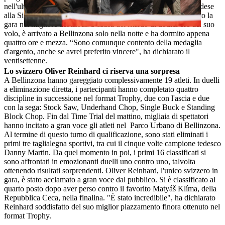
nell'ultima sfida, in parte a causa di un errore tecnico dello svedese
alla Single Buck. Tuttavia, anche Ferry Svan non aveva iniziato la
gara nel migliore dei modi: a causa del ritardo di dodici ore del suo
volo, è arrivato a Bellinzona solo nella notte e ha dormito appena
quattro ore e mezza. “Sono comunque contento della medaglia
d'argento, anche se avrei preferito vincere", ha dichiarato il
ventisettenne.
Lo svizzero Oliver Reinhard ci riserva una sorpresa
A Bellinzona hanno gareggiato complessivamente 19 atleti. In duelli
a eliminazione diretta, i partecipanti hanno completato quattro
discipline in successione nel format Trophy, due con l'ascia e due
con la sega: Stock Saw, Underhand Chop, Single Buck e Standing
Block Chop. Fin dal Time Trial del mattino, migliaia di spettatori
hanno incitato a gran voce gli atleti nel Parco Urbano di Bellinzona.
Al termine di questo turno di qualificazione, sono stati eliminati i
primi tre taglialegna sportivi, tra cui il cinque volte campione tedesco
Danny Martin. Da quel momento in poi, i primi 16 classificati si
sono affrontati in emozionanti duelli uno contro uno, talvolta
ottenendo risultati sorprendenti. Oliver Reinhard, l'unico svizzero in
gara, è stato acclamato a gran voce dal pubblico. Si è classificato al
quarto posto dopo aver perso contro il favorito Matyáš Klíma, della
Repubblica Ceca, nella finalina. "È stato incredibile", ha dichiarato
Reinhard soddisfatto del suo miglior piazzamento finora ottenuto nel
format Trophy.