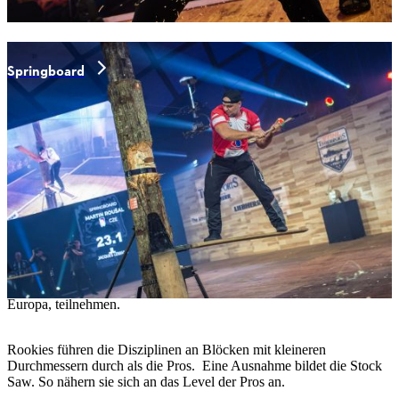
Springboard
Rookie-Format
Die Leistungsklasse der Rookies ist eigens für junge Athletinnen
und Athleten ins Leben gerufen worden, um ihnen beste
Voraussetzungen für einen Einstieg bei STIHL TIMBERSPORTS®
zu bieten. Die Wettkämpfe sind Teil der nachhaltigen
Talentförderung von TIMBERSPORTS®. Hier bekommt der
Nachwuchs die Chance, an seinen Fähigkeiten zu arbeiten und
Erfahrungen zu sammeln. Teil dieses Programms ist auch der
regelmäßige Austausch zwischen Rookies aus verschiedenen
Ländern, die an internationalen Rookie-Wettkämpfen, vor allem in
Europa, teilnehmen.
Rookies führen die Disziplinen an Blöcken mit kleineren
Durchmessern durch als die Pros. Eine Ausnahme bildet die Stock
Saw. So nähern sie sich an das Level der Pros an.