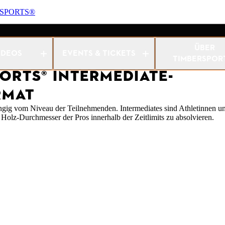
RSPORTS®
te-Wettkampfformat
ÜBER
IDEOS
EVENTS & TICKETS
TIMBERSPOR
ORTS® INTERMEDIATE-
RMAT
ngig vom Niveau der Teilnehmenden. Intermediates sind Athletinnen un
 Holz-Durchmesser der Pros innerhalb der Zeitlimits zu absolvieren.