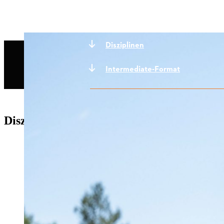
Disziplinen
Intermediate-Format
Disziplinen