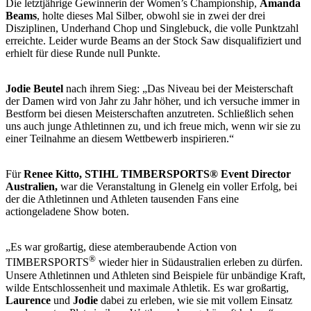
Die letztjährige Gewinnerin der Women’s Championship,
Amanda
Beams
, holte dieses Mal Silber, obwohl sie in zwei der drei
Disziplinen, Underhand Chop und Singlebuck, die volle Punktzahl
erreichte. Leider wurde Beams an der Stock Saw disqualifiziert und
erhielt für diese Runde null Punkte.
Jodie Beutel
nach ihrem Sieg: „Das Niveau bei der Meisterschaft
der Damen wird von Jahr zu Jahr höher, und ich versuche immer in
Bestform bei diesen Meisterschaften anzutreten. Schließlich sehen
uns auch junge Athletinnen zu, und ich freue mich, wenn wir sie zu
einer Teilnahme an diesem Wettbewerb inspirieren.“
Für
Renee Kitto, STIHL TIMBERSPORTS® Event Director
Australien,
war die Veranstaltung in Glenelg ein voller Erfolg, bei
der die Athletinnen und Athleten tausenden Fans eine
actiongeladene Show boten.
„Es war großartig, diese atemberaubende Action von
®
TIMBERSPORTS
wieder hier in Südaustralien erleben zu dürfen.
Unsere Athletinnen und Athleten sind Beispiele für unbändige Kraft,
wilde Entschlossenheit und maximale Athletik. Es war großartig,
Laurence
und
Jodie
dabei zu erleben, wie sie mit vollem Einsatz