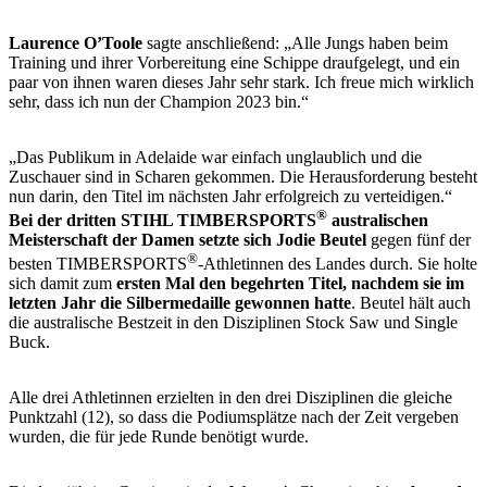
Laurence O’Toole
sagte anschließend: „Alle Jungs haben beim
Training und ihrer Vorbereitung eine Schippe draufgelegt, und ein
paar von ihnen waren dieses Jahr sehr stark. Ich freue mich wirklich
sehr, dass ich nun der Champion 2023 bin.“
„Das Publikum in Adelaide war einfach unglaublich und die
Zuschauer sind in Scharen gekommen. Die Herausforderung besteht
nun darin, den Titel im nächsten Jahr erfolgreich zu verteidigen.“
®
Bei der dritten STIHL TIMBERSPORTS
australischen
Meisterschaft der Damen setzte sich Jodie Beutel
gegen fünf der
®
besten TIMBERSPORTS
-Athletinnen des Landes durch. Sie holte
sich damit zum
ersten Mal den begehrten Titel, nachdem sie im
letzten Jahr die Silbermedaille gewonnen hatte
. Beutel hält auch
die australische Bestzeit in den Disziplinen Stock Saw und Single
Buck.
Alle drei Athletinnen erzielten in den drei Disziplinen die gleiche
Punktzahl (12), so dass die Podiumsplätze nach der Zeit vergeben
wurden, die für jede Runde benötigt wurde.