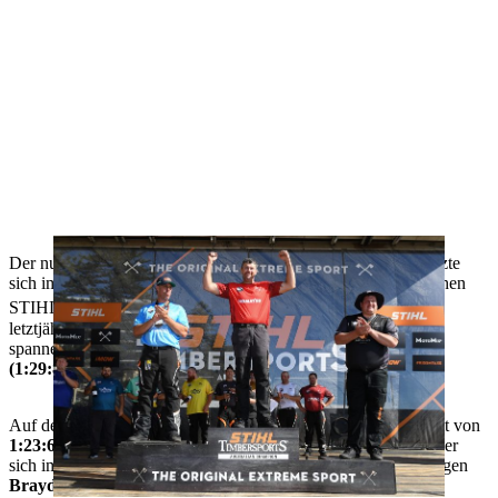
Der nunmehr dreifache Australian Trophy-Sieger
O’Toole
setzte
sich im Original Extreme Sport gegen 13 der besten australischen
®
STIHL TIMBERSPORTS
-Athleten durch und besiegte den
letztjährigen Australian Trophy-Sieger
Brad De Losa
im
spannenden Finale des K.o.-Wettbewerbs um
eine
Sekunde
(1:29:81 - 1:30:81)
.
Auf dem Weg ins Finale belegte er im Time Trial mit einer Zeit von
1:23:60
den
ersten Platz
und zog in die K.O.-Runde ein, wo er
sich im Viertelfinale gegen
Glen Gillam
und im Halbfinale gegen
Brayden Meyer
durchsetzte.