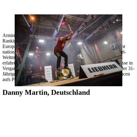
Top 1 im European Ranking: Armin Kugler will sein Potenzial bei der
Einzel-WM voll ausschöpfen.
Armin Kugler führt vor der Weltmeisterschaft das European
Ranking an und ist somit, zumindest auf dem Papier, der beste
Europäer, der in Göteborg an den Start geht. Mit insgesamt acht
nationalen Meisterschaften und sechs Teilnahmen an der Einzel-
Weltmeisterschaft zählt der Österreicher außerdem zu den
erfahrensten Athleten im Teilnehmerfeld und konnte seine Klasse in
Vergangenheit schon mehrfach unter Beweis stellen. Schöpft der 31-
Jährige in Göteborg sein volles Potential aus, darf er sich Chancen
aufs Podium ausrechnen.
Danny Martin, Deutschland