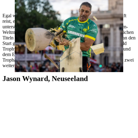
Brad de Losa will sich diese Saison noch zwei weitere Titel sichern.
Egal welcher Athlet aus Australien zur Einzel-Weltmeisterschaft
reist, er muss sich mit der Favoritenrolle anfreunden. Das
unterstreicht auch die Statistik: Seit 2017 ist Australien als Team-
Weltmeister ungeschlagen, hinzu kommen zwei von drei möglichen
Titeln im Einzel-Wettkampf. Dass in Göteborg Brad De Losa an den
Start geht, mindert die Erwartungen keineswegs. Mit drei World
Trophy-Siegen, sechsmal Gold bei Team-Weltmeisterschaften und
dem Einzel-WM-Titel 2013 blickt der 45-Jährige auf einen
Trophäenschrank, der seinesgleichen sucht und 2022 noch mit zwei
weiteren Titeln bestückt werden soll.
Jason Wynard, Neuseeland