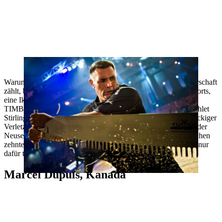
Jason Wynyard: Wird er seinen zehnten Meistertitel holen?
Warum Jason Wynyard zu den Favoriten bei einer Weltmeisterschaft
zählt, bedarf keiner Erklärung. „Er ist die Legende unseres Sports,
eine Ikone. Er ist sowas wie der Michael Jordan des
TIMBERSPORTS®“, bringt es der kanadische Weltklasse-Athlet
Stirling Hart auf den Punkt. Nachdem Wynyard wegen hartnäckiger
Verletzungen alle Titelkämpfe seit 2018 auslassen musste, hat der
Neuseeländer jetzt die Chance, seine Legende mit dem magischen
zehnten Einzel-WM-Titel auf ein neues Level zu heben – und nur
dafür tritt Wynyard die Reise nach Göteborg an.
Marcel Dupuis, Kanada