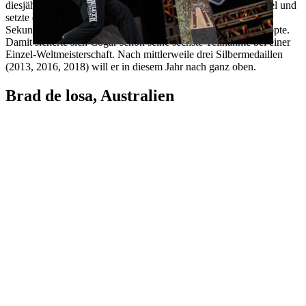
diesjährigen US-Meisterschaften seinen siebten nationalen Titel und
setzte dabei einen neuen US-Rekord beim Springboard (38,80
Sekunden), mit dem er nur knapp am Weltrekord vorbeischrappte.
Damit sicherte sich Cogar schon seine sechste Teilnahme bei einer
Einzel-Weltmeisterschaft. Nach mittlerweile drei Silbermedaillen
(2013, 2016, 2018) will er in diesem Jahr nach ganz oben.
Brad de losa, Australien