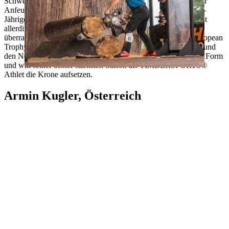
Schwede geht als Lokalmatador an den Start und kann sich der
Anfeuerungsrufe in der Partille Arena sicher sein. Dass der 21-
Jährige bei der Einzel-Weltmeisterschaft 2022 antreten wird, ist
allerdings kein Zufall, sondern der verdiente Lohn seiner
überragenden Wettkampfsaison: Jeweils Platz eins bei der European
Trophy, beim European Nations Cup mit Team Skandinavien und
den Nordic Championships. Emil Hansson ist in bestechender Form
und will seiner bisher stärksten Saison als TIMBERSPORTS®
Athlet die Krone aufsetzen.
Armin Kugler, Österreich