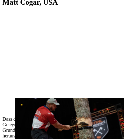
Matt Cogar, USA
Kann er bei der Einzel-WM erneut überzeugen? Matt Cogar gilt als
Top-Favorit auf den Titel.
Dass der amtierende Einzel-Weltmeister Jason Lentz nicht die
Gelegenheit haben wird, seinen Titel zu verteidigen, hat einen
Grund. Und dieser Grund ist Matt Cogar. Dank einer
herausragenden Performance holte sich der 35-Jährige bei den