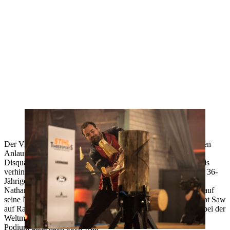
Marcel Dupuis hat sein Können diese Saison mehrfach bewiesen. Wir
er in Göteborg seine Leistungen abrufen können?
Der Vizeweltmeister von 2021 nimmt in Göteborg den nächsten
Anlauf auf den Titel, nachdem im Vorjahr nur eine bittere
Disqualifikation an der Stock Saw die Goldmedaille für Dupuis
verhinderte. Bei der Kanadischen Meisterschaft setzte sich der 36-
Jährige unter anderem gegen die Weltklasse-Athleten Ben und
Nathan Cumberland durch und konnte sich dabei wieder voll auf
seine Nervenstärke verlassen und erst am Final Heat an der Hot Saw
auf Rang eins springen. Auf diese Qualität wird Dupuis auch bei der
Weltmeisterschaft nicht verzichten können, wenn er auf dem
Podium ganz nach oben will.