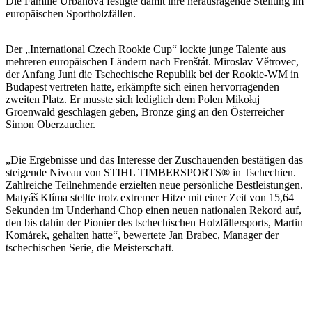
Die Familie Urbanová festigte damit ihre herausragende Stellung im
europäischen Sportholzfällen.
Der „International Czech Rookie Cup“ lockte junge Talente aus
mehreren europäischen Ländern nach Frenštát. Miroslav Větrovec,
der Anfang Juni die Tschechische Republik bei der Rookie-WM in
Budapest vertreten hatte, erkämpfte sich einen hervorragenden
zweiten Platz. Er musste sich lediglich dem Polen Mikołaj
Groenwald geschlagen geben, Bronze ging an den Österreicher
Simon Oberzaucher.
„Die Ergebnisse und das Interesse der Zuschauenden bestätigen das
steigende Niveau von STIHL TIMBERSPORTS® in Tschechien.
Zahlreiche Teilnehmende erzielten neue persönliche Bestleistungen.
Matyáš Klíma stellte trotz extremer Hitze mit einer Zeit von 15,64
Sekunden im Underhand Chop einen neuen nationalen Rekord auf,
den bis dahin der Pionier des tschechischen Holzfällersports, Martin
Komárek, gehalten hatte“, bewertete Jan Brabec, Manager der
tschechischen Serie, die Meisterschaft.