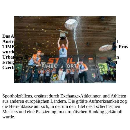
Martin Kalina feiert seinen Triumph. Zweiter wurde Zdeněk Mařas (l.)
mit 70 Punkten vor dem Vorjahressieger Matyáš Klíma (r.).
Das Amphitheater in Frenštát pod Radhoštěm war
Austragungsort der Tschechischen Meisterschaft im STIHL
TIMBERSPORTS®. Neuer Tschechischer Meister bei den Pros
wurde Martin Kalina. Bei den Frauen bestätigte Karolina
Urbanová ihre außergewöhnliche Form. Den tschechischen
Erfolg rundete Miroslav Větrovec ab, der im International
Czech Rookie Cup den zweiten Platz belegte.
Sportholzfällens, ergänzt durch Exchange-Athletinnen und Athleten
aus anderen europäischen Ländern. Die größte Aufmerksamkeit zog
die Herrenklasse auf sich, in der um den Titel des Tschechischen
Meisters und eine Platzierung im europäischen Ranking gekämpft
wurde.