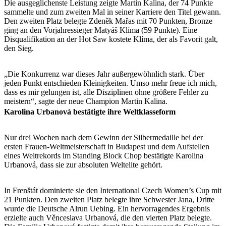
Die ausgeglichenste Leistung zeigte Martin Kalina, der 74 Punkte
sammelte und zum zweiten Mal in seiner Karriere den Titel gewann.
Den zweiten Platz belegte Zdeněk Mařas mit 70 Punkten, Bronze
ging an den Vorjahressieger Matyáš Klíma (59 Punkte). Eine
Disqualifikation an der Hot Saw kostete Klíma, der als Favorit galt,
den Sieg.
„Die Konkurrenz war dieses Jahr außergewöhnlich stark. Über
jeden Punkt entschieden Kleinigkeiten. Umso mehr freue ich mich,
dass es mir gelungen ist, alle Disziplinen ohne größere Fehler zu
meistern“, sagte der neue Champion Martin Kalina.
Karolina Urbanová bestätigte ihre Weltklasseform
Nur drei Wochen nach dem Gewinn der Silbermedaille bei der
ersten Frauen-Weltmeisterschaft in Budapest und dem Aufstellen
eines Weltrekords im Standing Block Chop bestätigte Karolina
Urbanová, dass sie zur absoluten Weltelite gehört.
In Frenštát dominierte sie den International Czech Women’s Cup mit
21 Punkten. Den zweiten Platz belegte ihre Schwester Jana, Dritte
wurde die Deutsche Alrun Uebing. Ein hervorragendes Ergebnis
erzielte auch Věnceslava Urbanová, die den vierten Platz belegte.