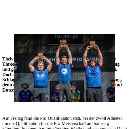
Glen Penlington gewann in Malvern seinen fünften nationalen
Meistertitel. Neben ihm standen George Spencer und Joseph Groom
auf dem Podium.
Titelverteidiger Glen Penlington zeigte am Samstag bei der
Three Counties Show in Malvern eine Fünf-Sterne-Leistung
und gewann damit seine fünfte britische Pro-Meisterschaft.
Doch nicht nur die Wettkämpfe am Samstag sorgten für
Schlagzeilen; das gesamte Wochenende war voller Spannung,
denn es wurden sechs neue nationale Rekorde aufgestellt und
Dutzende persönliche Bestzeiten erzielt.
Am Freitag fand die Pro-Qualifikation statt, bei der zwölf Athleten
um die Qualifikation für die Pro-Meisterschaft am Samstag
kämpften. In einem hart umkämpften Wettbewerb sicherte sich Dave