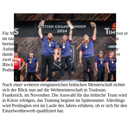
Jack Morris (m.), Zac Powell (l.) and Rowan Luxton (r.). Die drei
Podiumsplätze im Rookie Wettkampf.
Für Morris ist es das letzte Jahr, in dem er als Rookie antritt, bevor er
im nächsten Jahr als Pro an den Start gehen will, und mit seinen
beeindruckenden Zeiten scheint er auf jeden Fall bereit für den
Aufstieg. Zac Powell belegte den zweiten Platz und verbesserte
damit seinen vierten Platz vom letzten Jahr. Außerdem erzielte er
zwei persönliche Bestzeiten in der Stock Saw und im Standing
Block Chop. Rowan Luxton belegte den dritten Platz auf dem
Podium.
Nach einer weiteren ereignisreichen britischen Meisterschaft richtet
sich der Blick nun auf die Weltmeisterschaft in Toulouse,
Frankreich, im November. Die Auswahl für das britische Team wird
in Kürze erfolgen, das Training beginnt im Spätsommer. Allerdings
wird Penlington erst im Laufe des Jahres erfahren, ob er sich für den
Einzelwettbewerb qualifiziert hat.