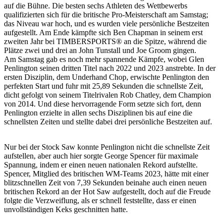
auf die Bühne. Die besten sechs Athleten des Wettbewerbs
qualifizierten sich für die britische Pro-Meisterschaft am Samstag;
das Niveau war hoch, und es wurden viele persönliche Bestzeiten
aufgestellt. Am Ende kämpfte sich Ben Chapman in seinem erst
zweiten Jahr bei TIMBERSPORTS® an die Spitze, während die
Plätze zwei und drei an John Tunstall und Joe Groom gingen.
Am Samstag gab es noch mehr spannende Kämpfe, wobei Glen
Penlington seinen dritten Titel nach 2022 und 2023 anstrebte. In der
ersten Disziplin, dem Underhand Chop, erwischte Penlington den
perfekten Start und fuhr mit 25,89 Sekunden die schnellste Zeit,
dicht gefolgt von seinem Titelrivalen Rob Chatley, dem Champion
von 2014. Und diese hervorragende Form setzte sich fort, denn
Penlington erzielte in allen sechs Disziplinen bis auf eine die
schnellsten Zeiten und stellte dabei drei persönliche Bestzeiten auf.
Nur bei der Stock Saw konnte Penlington nicht die schnellste Zeit
aufstellen, aber auch hier sorgte George Spencer für maximale
Spannung, indem er einen neuen nationalen Rekord aufstellte.
Spencer, Mitglied des britischen WM-Teams 2023, hätte mit einer
blitzschnellen Zeit von 7,39 Sekunden beinahe auch einen neuen
britischen Rekord an der Hot Saw aufgestellt, doch auf die Freude
folgte die Verzweiflung, als er schnell feststellte, dass er einen
unvollständigen Keks geschnitten hatte.