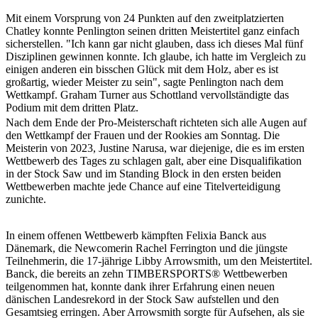
Mit einem Vorsprung von 24 Punkten auf den zweitplatzierten
Chatley konnte Penlington seinen dritten Meistertitel ganz einfach
sicherstellen. "Ich kann gar nicht glauben, dass ich dieses Mal fünf
Disziplinen gewinnen konnte. Ich glaube, ich hatte im Vergleich zu
einigen anderen ein bisschen Glück mit dem Holz, aber es ist
großartig, wieder Meister zu sein", sagte Penlington nach dem
Wettkampf. Graham Turner aus Schottland vervollständigte das
Podium mit dem dritten Platz.
Nach dem Ende der Pro-Meisterschaft richteten sich alle Augen auf
den Wettkampf der Frauen und der Rookies am Sonntag. Die
Meisterin von 2023, Justine Narusa, war diejenige, die es im ersten
Wettbewerb des Tages zu schlagen galt, aber eine Disqualifikation
in der Stock Saw und im Standing Block in den ersten beiden
Wettbewerben machte jede Chance auf eine Titelverteidigung
zunichte.
In einem offenen Wettbewerb kämpften Felixia Banck aus
Dänemark, die Newcomerin Rachel Ferrington und die jüngste
Teilnehmerin, die 17-jährige Libby Arrowsmith, um den Meistertitel.
Banck, die bereits an zehn TIMBERSPORTS® Wettbewerben
teilgenommen hat, konnte dank ihrer Erfahrung einen neuen
dänischen Landesrekord in der Stock Saw aufstellen und den
Gesamtsieg erringen. Aber Arrowsmith sorgte für Aufsehen, als sie