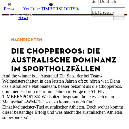
de | Deutsch
Presse
YouTube TIMBERSPORTS®
DE | Deutsch
Menu
News
NACHRICHTEN
DIE CHOPPEROOS: DIE
AUSTRALISCHE DOMINANZ
IM SPORTHOLZFÄLLEN
And the winner is ... Australia! Ein Satz, der bei Team-
Weltmeisterschaften in den letzten Jahren oft zu hören war. Denn
das australische Nationalteam, besser bekannt als die Chopperoos,
dominiert seit nun mehr fünf Jahren in Folge die STIHL
TIMBERSPORTS® Weltspitze. Insgesamt holte es sich neun
Mannschafts-WM-Titel – dazu kommen noch fünf
Einzelweltmeister-Titel australischer Athleten. Doch woher kommt
dieser beständige Erfolg und was macht die australischen Athleten
so besonders?