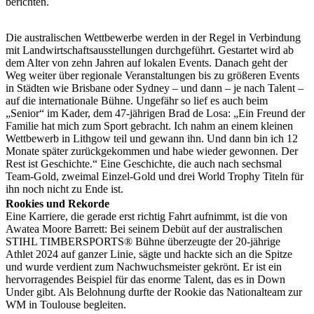
berichten.
Die australischen Wettbewerbe werden in der Regel in Verbindung
mit Landwirtschaftsausstellungen durchgeführt. Gestartet wird ab
dem Alter von zehn Jahren auf lokalen Events. Danach geht der
Weg weiter über regionale Veranstaltungen bis zu größeren Events
in Städten wie Brisbane oder Sydney – und dann – je nach Talent –
auf die internationale Bühne. Ungefähr so lief es auch beim
„Senior“ im Kader, dem 47-jährigen Brad de Losa: „Ein Freund der
Familie hat mich zum Sport gebracht. Ich nahm an einem kleinen
Wettbewerb in Lithgow teil und gewann ihn. Und dann bin ich 12
Monate später zurückgekommen und habe wieder gewonnen. Der
Rest ist Geschichte.“ Eine Geschichte, die auch nach sechsmal
Team-Gold, zweimal Einzel-Gold und drei World Trophy Titeln für
ihn noch nicht zu Ende ist.
Rookies und Rekorde
Eine Karriere, die gerade erst richtig Fahrt aufnimmt, ist die von
Awatea Moore Barrett: Bei seinem Debüt auf der australischen
STIHL TIMBERSPORTS® Bühne überzeugte der 20-jährige
Athlet 2024 auf ganzer Linie, sägte und hackte sich an die Spitze
und wurde verdient zum Nachwuchsmeister gekrönt. Er ist ein
hervorragendes Beispiel für das enorme Talent, das es in Down
Under gibt. Als Belohnung durfte der Rookie das Nationalteam zur
WM in Toulouse begleiten.