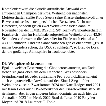
Komplettiert wird die aktuelle australische Auswahl vom
amtierenden Champion der Pros. Während der nationalen
Meisterschaften stellte Kody Steers seine Klasse eindrucksvoll unter
Beweis: mit sechs neuen persönlichen Bestzeiten. Nicht nur
Bestzeiten, sondern gleich zwei Weltrekorde fielen dann im
November bei der TIMBERSPORTS® Team-Weltmeisterschaft in
Frankreich – den im Halbfinale aufgestellten Weltrekord von 43,64
Sekunden verbesserten die Australier im Finale noch einmal auf
43,15 Sekunden. Und ein Sahnehäubchen gab es obendrauf: „Es ist
immer besonders schön, die USA zu schlagen“, so Brad de Losa,
der die großartige Atmosphäre in Toulouse lobte.
Die Weltspitze rückt zusammen
Egal, in welcher Besetzung die Chopperoos antreten, am Ende
stehen sie ganz oben auf dem Treppchen. Was besonders
beeindruckend ist: Jeder australische Pro-Sportholzfäller scheint
auch ein potenzieller Anwärter auf den Einzel-Sieg auf der
Weltbühne zu sein. Zwar konnte 2024 mit Nate Hodges und 2021
mit Jason Lentz auch US-Amerikaner den Einzel-Weltmeister-Titel
gewinnen, aber in den anderen Jahren dominierten auch hier die
Australier: 2023 Jim Head, 2022 Brad de Losa, 2019 Brayden
Meyer und 2018 Laurence O’Toole.