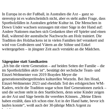
In Europa ist es der Fußball, in Australien die Axt – ganz so
stereotyp ist es wahrscheinlich nicht, aber es steht außer Frage, dass
Sportholzfällen in Australien gelebte Kultur ist. Die Menschen in
Down Under wachsen sozusagen mit einer Säge in der Hand auf:
Andere Nationen machen sich Gedanken über elf Spieler und einen
Ball, während der australische Nachwuchs am Holz trainiert. Die
Tradition des Holzhackens ist in vielen Familien tief verankert und
wird von Großvätern und Vätern an die Söhne und Enkel
weitergegeben – in jüngster Zeit auch verstärkt an die Mädchen.
Sägespäne statt Sandkasten
„Ich bin die vierte Generation – auf beiden Seiten der Familie – die
im Sportholzfällen aktiv ist“, bestätigt der sechsfache Team- und
Einzel-Weltmeister von 2019 Brayden Meyer die
generationenübergreifenden kulturellen Wurzeln. Bei Jim Head,
Einzel-Weltmeister 2023 und ebenfalls Teil des erfolgreichen WM-
Kaders, reicht die Tradition sogar schon fünf Generationen zurück –
und die sechste steht in den Startlöchern, denn seine Kinder zeigen
an der Axt und Säge bereits ihr vererbtes Können. „Meine Eltern
haben erzählt, dass ich schon eine Axt in der Hand hatte, bevor ich
laufen konnte“, weiß auch der 30-jährige Mitch Argent zu