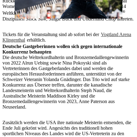
Rückkehr im Jahr 2023 in Rotterdam verspricht der International
Women‘s Cup auch 2024 Extremsport auf höchstem Niveau. 14
®
Weltklasse-Athletinnen werden in den drei TIMBERSPORTS
Disziplinen Stock Saw, Single Buck und Underhand Chop antreten.
Tickets für die Veranstaltung sind ab sofort bei der
Vogtland Arena
Klingenthal
erhältlich.
Deutsche Gastgeberinnen wollen sich gegen internationale
Konkurrenz behaupten
Die deutsche Weltrekordhalterin und Bronzemedaillengewinnerin
von 2022 Alrun Uebing sowie Nina Pokoyski sind als
Vertreterinnen des Gastgeberlandes dabei und werden die
europäischen Herausforderinnen anführen, unterstützt von der
Schweizer Veteranin Yolanda Gnädinger. Das Trio wird auf starke
Konkurrenz aus Übersee treffen, darunter die kanadische
Landesmeisterin und Weltrekordhalterin Steph Naud, die
Australische Meisterin Maddison Kirley und die
Bronzemedaillengewinnerin von 2023, Anne Paterson aus
Neuseeland.
Zusätzlich werden die USA ihre nationale Meisterin entsenden, die
Ende Juli gekrönt wird. Angesichts des traditionell hohen
sportlichen Niveaus des Landes wird die US-Vertreterin zu den