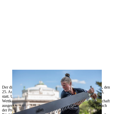
Alrun Uebing - die amtierende Deutsche Meisterin der Frauen an der
Single Buck.
Der diesjährige International Women‘s Cup findet am Sonntag, den
25. August, in der Vogtland Arena in Klingenthal, Deutschland,
statt. Unterhalb des bekannten Skisprungstadions wird der
Wettkampf am selben Wochenende wie die Deutsche Meisterschaft
ausgerichtet, die am Tag zuvor an gleicher Stelle stattfindet. Nach
der Premiere im Jahr 2022 in Wien und einer erfolgreichen