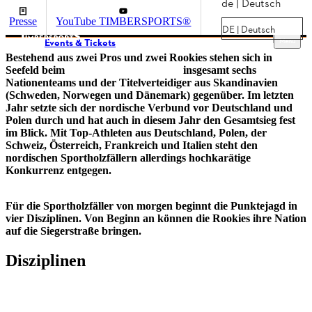
de | Deutsch
Presse
YouTube TIMBERSPORTS®
DE | Deutsch
Menu
Events & Tickets
Bestehend aus zwei Pros und zwei Rookies stehen sich in
Seefeld beim
European Nations Cup
insgesamt sechs
Nationenteams und der Titelverteidiger aus Skandinavien
(Schweden, Norwegen und Dänemark) gegenüber. Im letzten
Jahr setzte sich der nordische Verbund vor Deutschland und
Polen durch und hat auch in diesem Jahr den Gesamtsieg fest
im Blick. Mit Top-Athleten aus Deutschland, Polen, der
Schweiz, Österreich, Frankreich und Italien steht den
nordischen Sportholzfällern allerdings hochkarätige
Konkurrenz entgegen.
Für die Sportholzfäller von morgen beginnt die Punktejagd in
vier Disziplinen. Von Beginn an können die Rookies ihre Nation
auf die Siegerstraße bringen.
Disziplinen