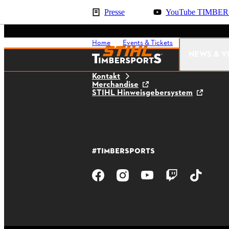
Presse
YouTube TIMBE
Home
Events & Tickets
Czech Cup Su
NEWS & V
Kontakt
Merchandise
STIHL Hinweisgebersystem
#TIMBERSPORTS