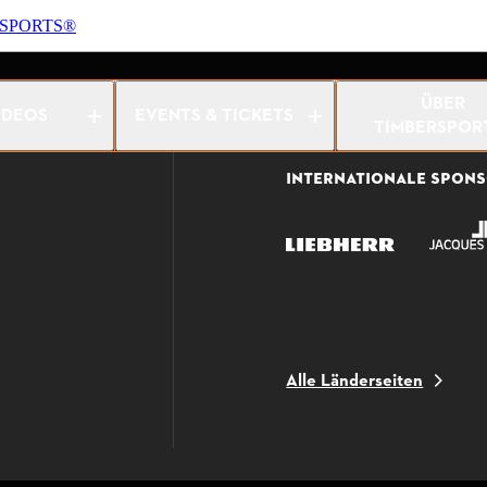
RSPORTS®
chdol nad Lužnicí 2022
ÜBER
IDEOS
EVENTS & TICKETS
TIMBERSPOR
INTERNATIONALE SPON
Alle Länderseiten