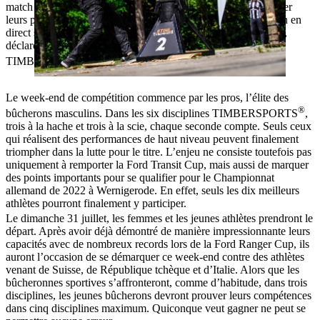
match à domicile. Ils connaissent les lieux et cela peut améliorer
leurs performances. Les spectateurs qui suivront la compétition en
direct sur Internet peuvent s’attendre à un véritable suspense »,
déclare Christin Rathke, responsable des STIHL
®
TIMBERSPORTS
Series Allemagne.
Le week-end de compétition commence par les pros, l’élite des
®
bûcherons masculins. Dans les six disciplines TIMBERSPORTS
,
trois à la hache et trois à la scie, chaque seconde compte. Seuls ceux
qui réalisent des performances de haut niveau peuvent finalement
triompher dans la lutte pour le titre. L’enjeu ne consiste toutefois pas
uniquement à remporter la Ford Transit Cup, mais aussi de marquer
des points importants pour se qualifier pour le Championnat
allemand de 2022 à Wernigerode. En effet, seuls les dix meilleurs
athlètes pourront finalement y participer.
Le dimanche 31 juillet, les femmes et les jeunes athlètes prendront le
départ. Après avoir déjà démontré de manière impressionnante leurs
capacités avec de nombreux records lors de la Ford Ranger Cup, ils
auront l’occasion de se démarquer ce week-end contre des athlètes
venant de Suisse, de République tchèque et d’Italie. Alors que les
bûcheronnes sportives s’affronteront, comme d’habitude, dans trois
disciplines, les jeunes bûcherons devront prouver leurs compétences
dans cinq disciplines maximum. Quiconque veut gagner ne peut se