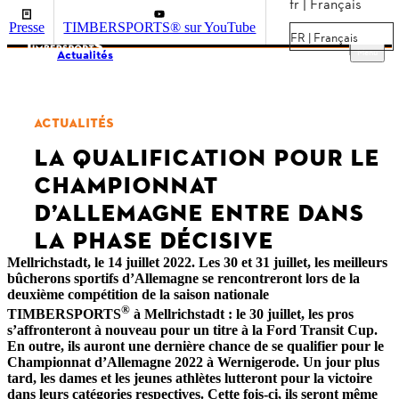
fr | Français
Presse
TIMBERSPORTS® sur YouTube
FR | Français
Menu
Actualités
ACTUALITÉS
LA QUALIFICATION POUR LE
CHAMPIONNAT
D’ALLEMAGNE ENTRE DANS
LA PHASE DÉCISIVE
Mellrichstadt, le 14 juillet 2022. Les 30 et 31 juillet, les meilleurs
bûcherons sportifs d’Allemagne se rencontreront lors de la
deuxième compétition de la saison nationale
®
TIMBERSPORTS
à Mellrichstadt : le 30 juillet, les pros
s’affronteront à nouveau pour un titre à la Ford Transit Cup.
En outre, ils auront une dernière chance de se qualifier pour le
Championnat d’Allemagne 2022 à Wernigerode. Un jour plus
tard, les dames et les jeunes athlètes lutteront pour la victoire
dans leurs catégories respectives. Cette fois-ci, ils seront même