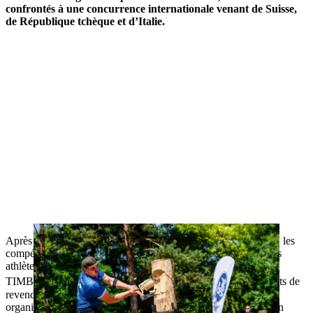
confrontés à une concurrence internationale venant de Suisse,
de République tchèque et d’Italie.
Après le coup d’envoi de la saison à Oelde, les 30 et 31 juillet, les
compétitions passionnantes entre athlètes pros, dames et jeunes
athlètes se poursuivront directement au camp de base STIHL
®
TIMBERSPORTS
de Mellrichstadt. Tous sont déjà impatients de
revendiquer le titre de la Ford Transit Cup. « Les compétitions
organisées ici au camp de base sont pour les athlètes comme un