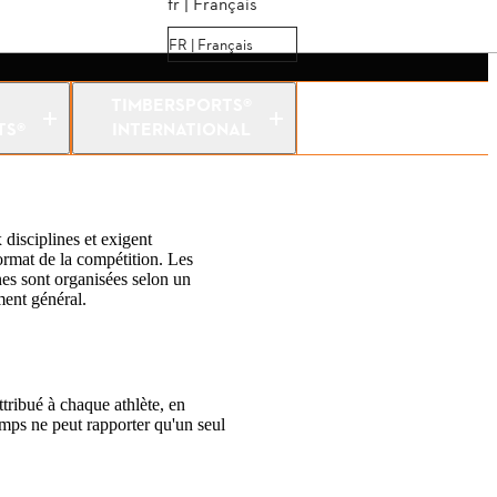
fr | Français
FR | Français
TIMBERSPORTS®
TS®
INTERNATIONAL
isciplines et exigent
ormat de la compétition. Les
nes sont organisées selon un
ment général.
ttribué à chaque athlète, en
temps ne peut rapporter qu'un seul