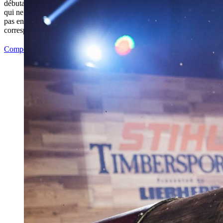
débutants peuvent participer à ces compétitions. Tous les athlètes de 
qui ne maîtrisent pas encore les six disciplines TIMBERSPORTS® ou
pas encore les terminer dans les limites de temps avec les diamètres de
correspondant à la catégorie « pros » sont considérés comme des roo
Compétitions "rookies"