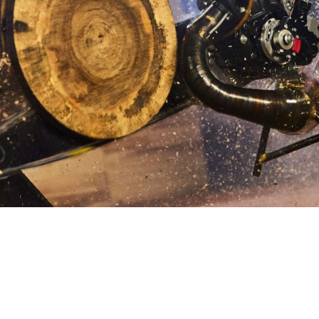
ns
diaires » sont
tuer les six
 délais impartis.
nisée à ce jour)