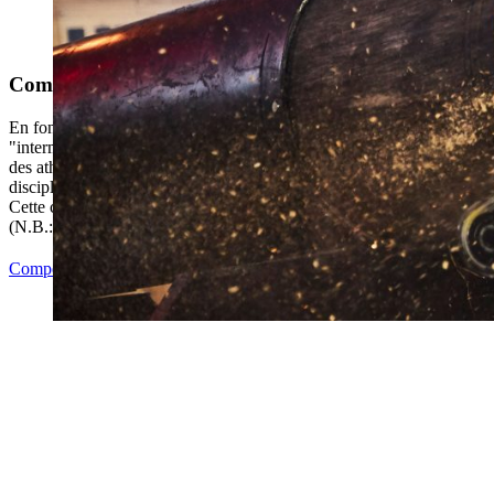
Compétitions "Intermédiaire"
En fonction du niveau de performance des participants, les compétitio
"intermédaires" peuvent inclure jusqu’à six disciplines . Les « intermé
des athlètes de plus de 25 ans qui ne sont pas encore en mesure d’effec
disciplines avec des diamètres de bois de la catégorie « pros » dans les
Cette catégorie de performance est ouverte à tous.
(N.B.: en France, aucune compétition de type "intermédiaire n'est orga
Compétitions Intermediate