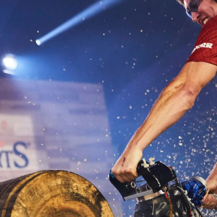
moins de 25 ans
 qui ne peuvent
 bois
kies.