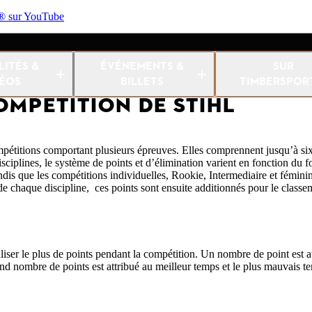
sur YouTube
LITÉS &
ÉVÉNEMENTS &
SUR
DÉOS
BILLETS
TIMBERSPOR
OMPÉTITION DE STIHL
ions comportant plusieurs épreuves. Elles comprennent jusqu’à six d
iplines, le système de points et d’élimination varient en fonction du f
dis que les compétitions individuelles, Rookie, Intermediaire et fémini
de chaque discipline, ces points sont ensuite additionnés pour le classe
aliser le plus de points pendant la compétition. Un nombre de point est a
grand nombre de points est attribué au meilleur temps et le plus mauvais 