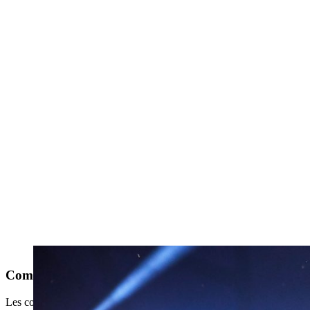
Compétitions rookies
Les compétitions "rookies" comprennent jusqu’à cinq disciplines, et s