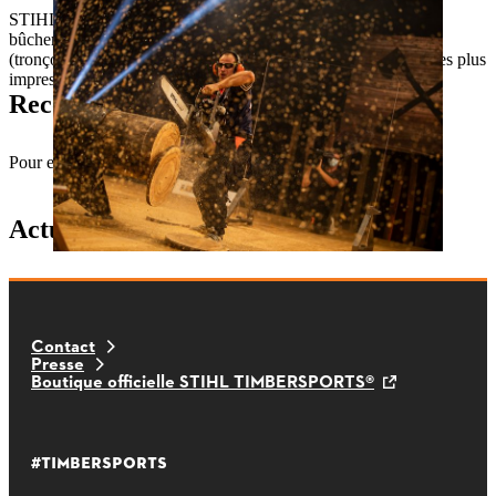
STIHL TIMBERSPORTS® repose sur six disciplines du
bûcheronnage sportif riche en traditions, dont la Hot Saw
(tronçonneuse de compétition) est l’une des plus difficiles et des plus
impressionnantes.
Records du monde
Pour en savoir plus sur les records, consultez la
base de données
STIHL TIMBERSPORTS®
.
Actualités récentes
Contact
Presse
Boutique officielle STIHL TIMBERSPORTS®
#TIMBERSPORTS