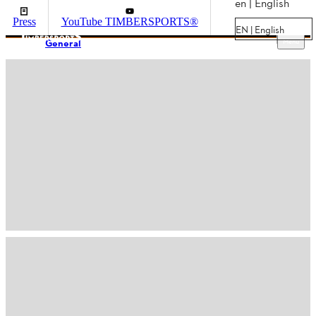
en | English
Press
YouTube TIMBERSPORTS®
EN | English
Menu
General