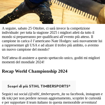
competizione a squadre: con ben 9 titoli mondiali all’attivo nonché
campioni per 5 anni consecutivi è ancora una volta l’Australia la
squadra da battere: alzeranno il decimo trofeo mondiale o ci sarà
qualcuno in grado di interrompere questo dominio?
A seguire, sabato 25 Ottobre, ci sarà invece la competizione
individuale: per tutta la stagione 2025 i migliori atleti da tutto il
mondo si prepareranno per qualificarsi all’evento più atteso. Il
campione in carica è l’americano Nate Hodges: sarà nuovamente lui
a rappresentare gli USA e ad alzare il trofeo più ambito, o avremo
un nuovo campione del mondo?
Nell’attesa di assistere a questo spettacolo unico, goditi mi migliori
momenti del mondiale 2024!
Recap World Championship 2024
Scopri di più STIHL TIMBERSPORTS®
Seguici sui social
(@stihl_timbersports_ita
su facebook, instagram e
tik tok
)
per non perdere nessun aggiornamento, scoprire le curiosità
e per supportare il team italiano in questa memorabile avventura!