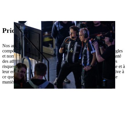
Priorité à la sécurité
Nos arbitres surveillent non seulement le déroulement de la
compétition, mais veillent également au respect de toutes les règles
et normes de sécurité. Pour éviter les blessures et protéger la santé
des athlètes, ils sont formés pour reconnaître immédiatement les
risques potentiels et agir en conséquence. Grâce à leur expertise et à
leur engagement, nos arbitres contribuent de manière significative à
ce que les compétitions de TIMBERSPORTS® se déroulent de
manière équitable et sûre.