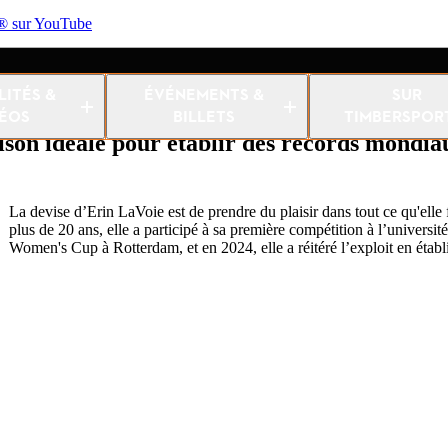
sur YouTube
niveau de STIHL
Équilibre, force et endurance – la combinai
LITÉS &
ÉVÉNEMENTS &
SUR
PORTS®
mondiaux : Eri
DÉOS
BILLETS
TIMBERSPOR
ison idéale pour établir des records mondia
La devise d’Erin LaVoie est de prendre du plaisir dans tout ce qu'elle
plus de 20 ans, elle a participé à sa première compétition à l’universit
Women's Cup à Rotterdam, et en 2024, elle a réitéré l’exploit en é