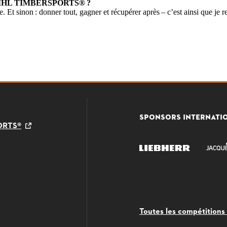
ère STIHL TIMBERSPORTS® ?
 Et sinon : donner tout, gagner et récupérer après – c’est ainsi que je rel
SPONSORS INTERNATI
PORTS®
Toutes les compétition