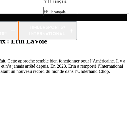
fr | Français
FR | Français
son idéale pour établir des records
TIMBERSPORTS®
n LaVoie
TS®
INTERNATIONAL
ux : Erin LaVoie
 fait. Cette approche semble bien fonctionner pour l’Américaine. Il y a
é et n’a jamais arrêté depuis. En 2023, Erin a remporté l’International
tablissant un nouveau record du monde dans l’Underhand Chop.