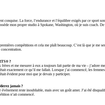
nt conquise. La force, l’endurance et l’équilibre exigés par ce sport sont
 possède mon propre studio à Spokane, Washington, où je suis coach. De
remières compétitions et cela me plaît beaucoup. C’est là que je me sen
a concentration.
ORTS® ?
 frères et me mesurer à eux a toujours fait partie de ma vie – j’adore 
’était exactement ce qu’il me fallait. Lorsque j’ai commencé, les femmes
t évident pour moi que je devais y participer.
lierez jamais ?
 événement reste inoubliable, mais avec un goût amer. J’ai été disqual
étition n’ait commencé.