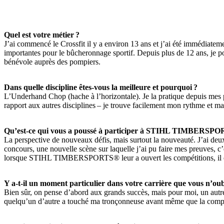
Quel est votre métier ?
J’ai commencé le Crossfit il y a environ 13 ans et j’ai été immédiateme
importantes pour le bûcheronnage sportif. Depuis plus de 12 ans, je
bénévole auprès des pompiers.
Dans quelle discipline êtes-vous la meilleure et pourquoi ?
L’Underhand Chop (hache à l’horizontale). Je la pratique depuis mes p
rapport aux autres disciplines – je trouve facilement mon rythme et m
Qu’est-ce qui vous a poussé à participer à STIHL TIMBERSP
La perspective de nouveaux défis, mais surtout la nouveauté. J’ai deux
concours, une nouvelle scène sur laquelle j’ai pu faire mes preuves, c
lorsque STIHL TIMBERSPORTS® leur a ouvert les compétitions, il étai
Y a-t-il un moment particulier dans votre carrière que vous n’oub
Bien sûr, on pense d’abord aux grands succès, mais pour moi, un autre
quelqu’un d’autre a touché ma tronçonneuse avant même que la comp