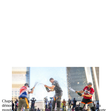
Jack Jordan de Nouvelle-Zélande (au centre) remporte le World
Trophy 2024 devant Matyáš Klima de République tchèque (à
gauche) et l'athlète américain Matt Cogar (à droite).
Chapeau bas au néo-zélandais Jack Jordan qui a offert une
démonstration magistrale en établissant un incroyable record du
monde de 52’’53 lors de la finale du Trophée Mondial; et remporte