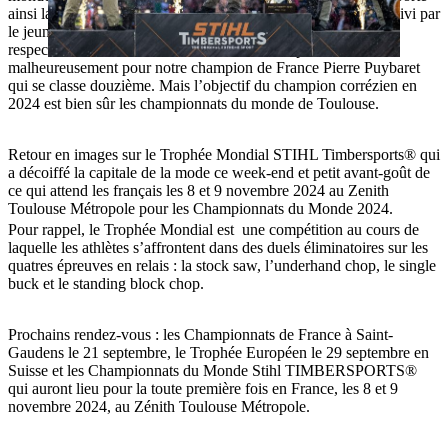
ainsi la compétition pour la troisième fois consécutive. Il est suivi par
le jeune tchèque Matyáš Klíma et l’américain Matt Cogar
respectivement deuxième et troisième. Pas de podium
malheureusement pour notre champion de France Pierre Puybaret
qui se classe douzième. Mais l’objectif du champion corrézien en
2024 est bien sûr les championnats du monde de Toulouse.
Retour en images sur le Trophée Mondial STIHL Timbersports® qui
a décoiffé la capitale de la mode ce week-end et petit avant-goût de
ce qui attend les français les 8 et 9 novembre 2024 au Zenith
Toulouse Métropole pour les Championnats du Monde 2024.
Pour rappel, le Trophée Mondial est une compétition au cours de
laquelle les athlètes s’affrontent dans des duels éliminatoires sur les
quatres épreuves en relais : la stock saw, l’underhand chop, le single
buck et le standing block chop.
Prochains rendez-vous : les Championnats de France à Saint-
Gaudens le 21 septembre, le Trophée Européen le 29 septembre en
Suisse et les Championnats du Monde Stihl TIMBERSPORTS®
qui auront lieu pour la toute première fois en France, les 8 et 9
novembre 2024, au Zénith Toulouse Métropole.